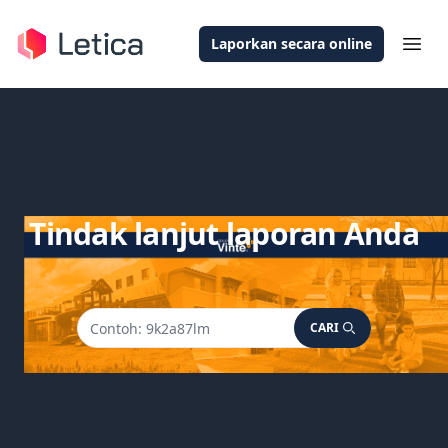
Laporkan secara online
Ope
Tindak lanjut laporan Anda
CARI