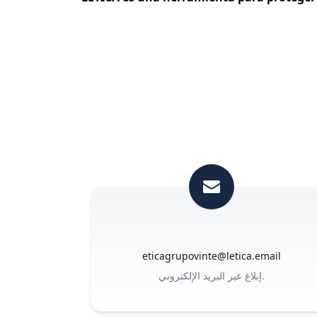
eticagrupovinte@letica.email
إبلاغ عبر البريد الإلكتروني.